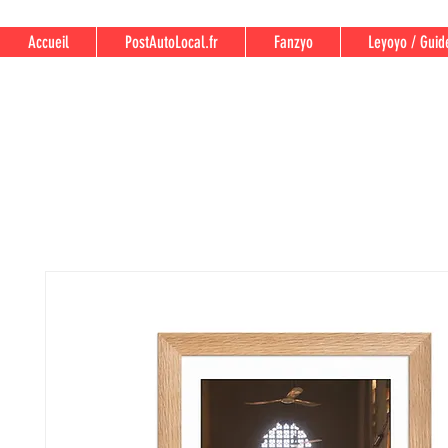
Accueil
PostAutoLocal.fr
Fanzyo
Leyoyo / Guid