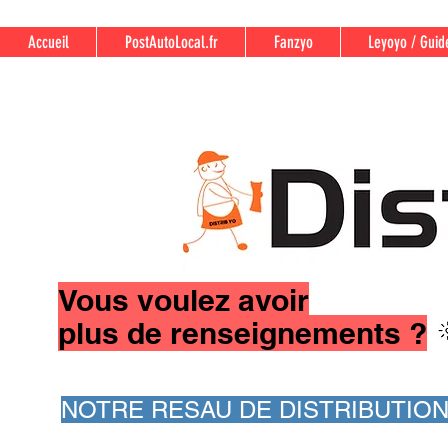
Accueil
PostAutoLocal.fr
Fanzyo
Leyoyo / Guid
Vous voulez avoir
plus de renseignements ?
NOTRE RESAU DE DISTRIBUTIO