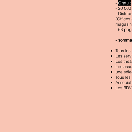
-
Gratuit
- 20 000
- Distrib
(Offices
magasins 
- 68 pag
-
so
mmai
Tous les 
Les serv
Les théâ
Les asso
une séle
Tous les
Associat
Les RDV 