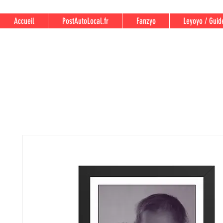
Accueil
PostAutoLocal.fr
Fanzyo
Leyoyo / Guid