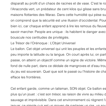
disparaît au profit d’un chaos de racines et de vase. C’est le 
l’Anaconda vert, un prédateur de cent kilos qui glisse sans bruit
maisons flottantes des Warao. Dans cette humidité qui pèse su
on comprend que la sécurité est une illusion d'occidental. Pourt
bien ici, car chaque enfant apprend à lire les remous du fleuve
savoir marcher. People are unique : ils habitent le danger avec
bouscule nos certitudes de privilégiés.
Le Trésor de l’Orénoque : L’Objet Universel
Le ballon. Cet objet universel qui unit les peuples et les enfan
peu importe la latitude ou la langue. On court après lui, on par
passe, on atteint un objectif comme un signe de victoire. Même i
fond de nulle part, dans ce dédale de mangroves et d'eau trouble
du jeu est souverain. Quel que soit le passé ou l’histoire de cha
efface les frontières.
Cet enfant garde, comme un talisman, SON objet. Ce ballon est 
plus qu’un jouet : c’est son trésor, sa raison de vivre au milieu
sauvage et imprévisible. Dans cet environnement où règnent l'
jaguar, ce simple cuir est un moyen de partager un rire, un sou