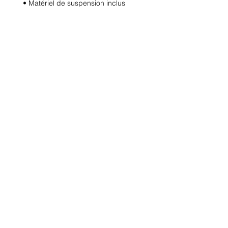
• Matériel de suspension inclus
© 2020-21 regie'd com