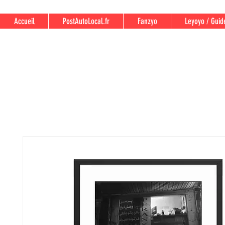
Accueil
PostAutoLocal.fr
Fanzyo
Leyoyo / Guid