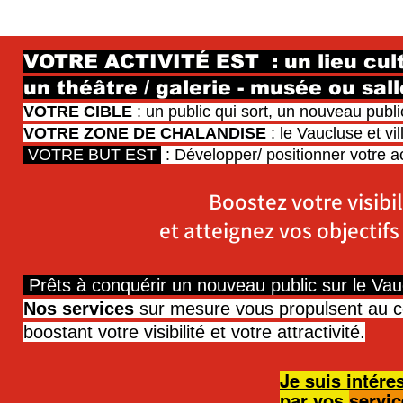
VOTRE ACTIVITÉ EST : un lieu cult
un théâtre / galerie - musée ou sal
VOTRE CIBLE
: un public qui sort, un nouveau publi
VOTRE ZONE DE CHALANDISE
: le Vaucluse et vil
VOTRE BUT EST
: Développer/ positionner votre ac
Boostez votre visibil
et atteignez vos objectifs
Prêts à conquérir un nouveau public sur le Vau
Nos services
sur mesure vous propulsent au c
boostant votre visibilité et votre attractivité.
Je suis intére
par vos
servi