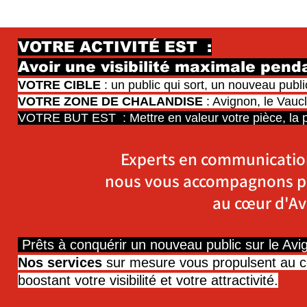
VOTRE ACTIVITÉ EST :
Avoir une visibilité maximale
penda
VOTRE CIBLE
: un public qui sort, un nouveau publi
VOTRE ZONE DE CHALANDISE
: Avignon, le Vaucl
VOTRE BUT EST : Mettre en valeur votre pièce, la po
Experts en communication
nous vous accompagnons po
au cœur d'Av
Prêts à conquérir un nouveau public sur le Avi
Nos services
sur mesure vous propulsent au c
boostant votre visibilité et votre attractivité.