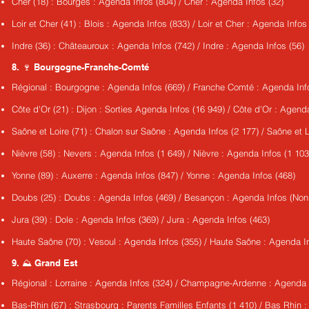
Cher (18) : Bourges : Agenda Infos (804) / Cher : Agenda Infos (32)
Loir et Cher (41) : Blois : Agenda Infos (833) / Loir et Cher : Agenda In
Indre (36) : Châteauroux : Agenda Infos (742) / Indre : Agenda Infos (56)
8. 🍷 Bourgogne-Franche-Comté
Régional : Bourgogne : Agenda Infos (669) / Franche Comté : Agenda Inf
Côte d'Or (21) : Dijon : Sorties Agenda Infos (16 949) / Côte d'Or : Agend
Saône et Loire (71) : Chalon sur Saône : Agenda Infos (2 177) / Saône et L
Nièvre (58) : Nevers : Agenda Infos (1 649) / Nièvre : Agenda Infos (1 103
Yonne (89) : Auxerre : Agenda Infos (847) / Yonne : Agenda Infos (468)
Doubs (25) : Doubs : Agenda Infos (469) / Besançon : Agenda Infos (N
Jura (39) : Dole : Agenda Infos (369) / Jura : Agenda Infos (463)
Haute Saône (70) : Vesoul : Agenda Infos (355) / Haute Saône : Agenda In
9. ⛰️ Grand Est
Régional : Lorraine : Agenda Infos (324) / Champagne-Ardenne : Agenda I
Bas-Rhin (67) : Strasbourg : Parents Familles Enfants (1 410) / Bas Rhin 