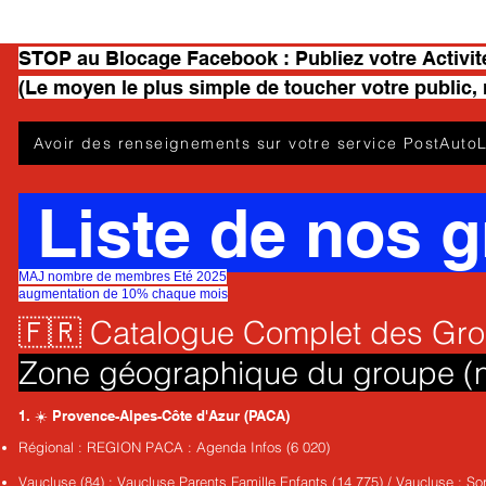
STOP au Blocage Facebook : Publiez votre Activit
(Le moyen le plus simple de toucher votre public,
Avoir des renseignements sur votre service PostAutoL
Liste de nos 
MAJ nombre de membres Eté 2025
augmentation de 10% chaque mois
​🇫🇷 Catalogue Complet des Gr
Zone géographique du groupe (
1. ☀️ Provence-Alpes-Côte d'Azur (PACA)
Régional : REGION PACA : Agenda Infos (6 020)
Vaucluse (84) : Vaucluse Parents Famille Enfants (14 775) / Vaucluse : Sor